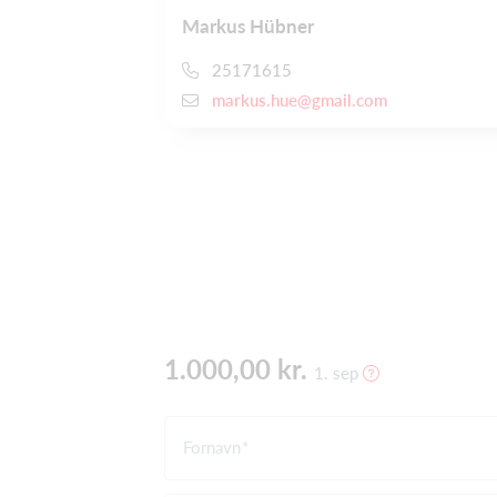
Markus Hübner
25171615
markus.hue@gmail.com
1.000,00 kr.
1. sep
Fornavn