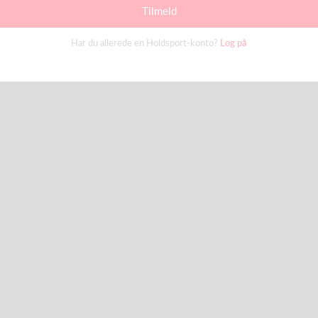
Tilmeld
Har du allerede en Holdsport-konto?
Log på