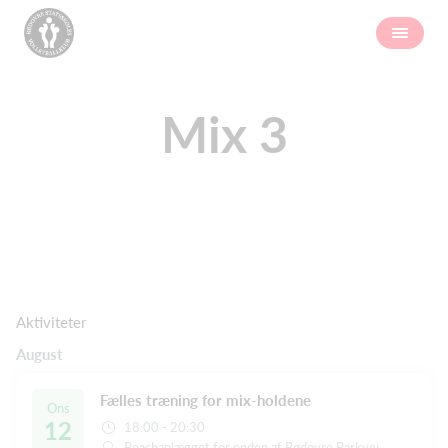
Mix 3
Aktiviteter
August
Fælles træning for mix-holdene
Ons
12
18:00 - 20:30
Beachanlægget for enden af Rødovre Parkvej