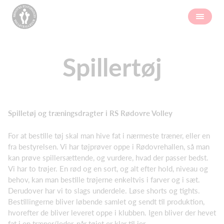
Spillertøj
Spilletøj og træningsdragter i RS Rødovre Volley
For at bestille tøj skal man hive fat i nærmeste træner, eller en
fra bestyrelsen. Vi har tøjprøver oppe i Rødovrehallen, så man
kan prøve spillersættende, og vurdere, hvad der passer bedst.
Vi har to trøjer. En rød og en sort, og alt efter hold, niveau og
behov, kan man bestille trøjerne enkeltvis i farver og i sæt.
Derudover har vi to slags underdele. Løse shorts og tights.
Bestillingerne bliver løbende samlet og sendt til produktion,
hvorefter de bliver leveret oppe i klubben. Igen bliver der hevet
fat i en træner/leder, når tøjet er klar til jer.