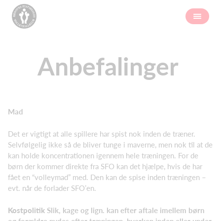
Anbefalinger
Mad
Det er vigtigt at alle spillere har spist nok inden de træner.
Selvfølgelig ikke så de bliver tunge i maverne, men nok til at de
kan holde koncentrationen igennem hele træningen. For de
børn der kommer direkte fra SFO kan det hjælpe, hvis de har
fået en “volleymad” med. Den kan de spise inden træningen –
evt. når de forlader SFO’en.
Kostpolitik
Slik, kage og lign. kan efter aftale imellem børn
og forældre nydes efter træningen, hverken inden eller under