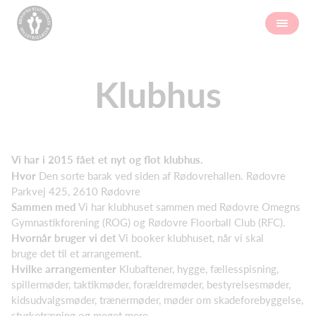
Klubhus
Vi har i 2015 fået et nyt og flot klubhus.
Hvor
Den sorte barak ved siden af Rødovrehallen. Rødovre
Parkvej 425, 2610 Rødovre
Sammen med
Vi har klubhuset sammen med Rødovre Omegns
Gymnastikforening (ROG) og Rødovre Floorball Club (RFC).
Hvornår bruger vi det
Vi booker klubhuset, når vi skal
bruge det til et arrangement.
Hvilke arrangementer
Klubaftener, hygge, fællesspisning,
spillermøder, taktikmøder, forældremøder, bestyrelsesmøder,
kidsudvalgsmøder, trænermøder, møder om skadeforebyggelse,
styrketræning og meget mere.