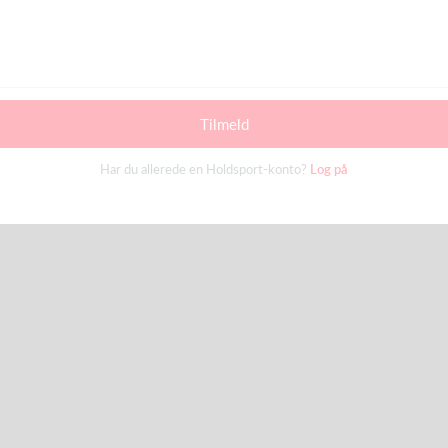
Tilmeld
Har du allerede en Holdsport-konto?
Log på