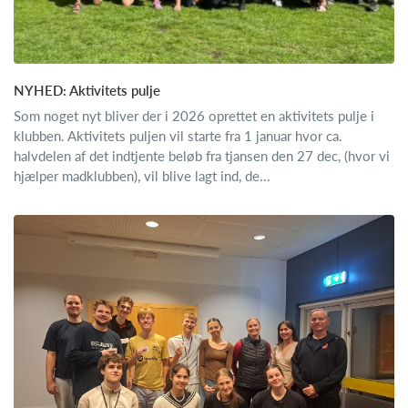
NYHED: Aktivitets pulje
Som noget nyt bliver der i 2026 oprettet en aktivitets pulje i
klubben. Aktivitets puljen vil starte fra 1 januar hvor ca.
halvdelen af det indtjente beløb fra tjansen den 27 dec, (hvor vi
hjælper madklubben), vil blive lagt ind, de...