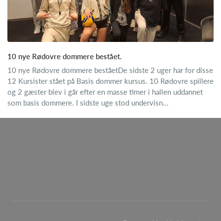
10 nye Rødovre dommere bestået.
10 nye Rødovre dommere beståetDe sidste 2 uger har for disse
12 Kursister stået på Basis dommer kursus. 10 Rødovre spillere
og 2 gæster blev i går efter en masse timer i hallen uddannet
som basis dommere. I sidste uge stod undervisn...