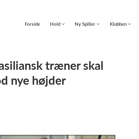
Forside
Hold
Ny Spiller
Klubben
siliansk træner skal
od nye højder