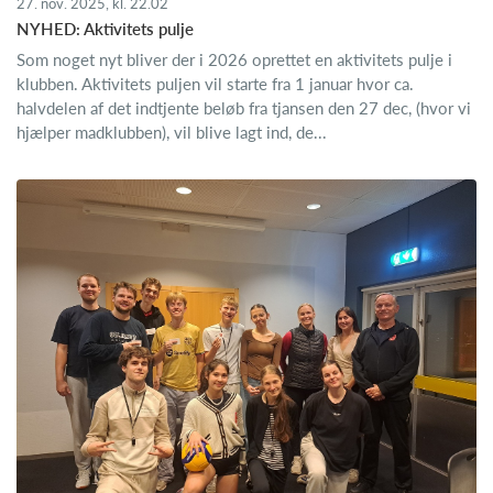
27. nov. 2025, kl. 22.02
NYHED: Aktivitets pulje
Som noget nyt bliver der i 2026 oprettet en aktivitets pulje i
klubben. Aktivitets puljen vil starte fra 1 januar hvor ca.
halvdelen af det indtjente beløb fra tjansen den 27 dec, (hvor vi
hjælper madklubben), vil blive lagt ind, de...