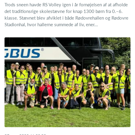
Trods sneen havde RS Volley igen i år fornøjelsen af at afholde
det traditionsrige skolestævne for knap 1300 børn fra 0.–6.
klasse. Stævnet blev afviklet i både Rødovrehallen og Rødovre
Stadionhal, hvor hallerne summede af liv, ener...